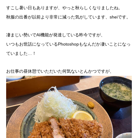
すこし暑い日もありますが、やっと秋らしくなりましたね。
秋服の出番が以前より非常に減った気がしています、
shei
です。
凄まじい勢いで
AI
機能が発達している昨今ですが、
いつもお世話になっている
Photoshop
もなんだか凄いことになっ
ていました
…
！
お仕事の昼休憩でいただいた何気ないとんかつですが、