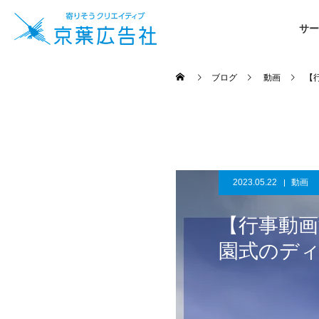
サー
ブログ
動画
【
2023.05.22
動画
【行事動
園式のデ