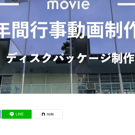
LINE
note